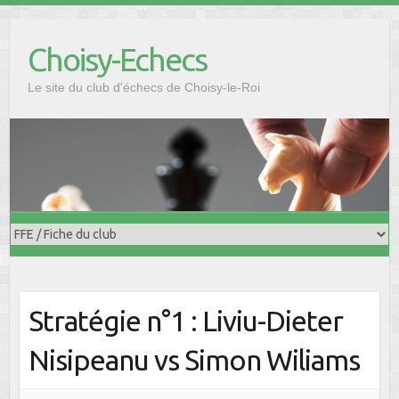
Skip
to
Choisy-Echecs
content
Le site du club d'échecs de Choisy-le-Roi
Stratégie n°1 : Liviu-Dieter
Nisipeanu vs Simon Wiliams