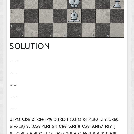
SOLUTION
……
……
…..
……
….
1.
Rf3
Cb6
2.
Rg4
Rf6
3.
Fd3
!
3.
Ff3
c4
4.
a8=D
?
Cxa8
5.
Fxa8
3…
Ca8
4.
Rh5
!
Cb6
5.
Rh6
Ca8
6.
Rh7
Rf7
6…
Cb6
7.
Rg8
Ca8
7…
Re7
?
8.
Rg7
Re8
9.
Rf6
8.
Rf8