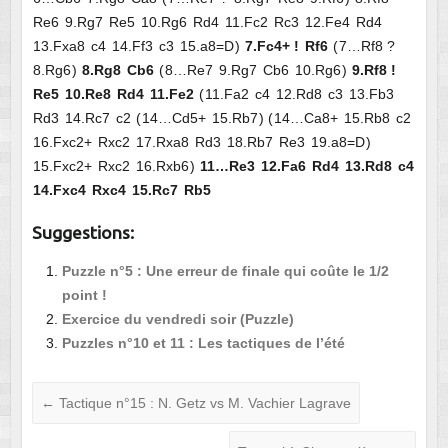
Re6
9.
Rg7
Re5
10.
Rg6
Rd4
11.
Fc2
Rc3
12.
Fe4
Rd4
13.
Fxa8
c4
14.
Ff3
c3
15.
a8=D
7.
Fc4+
!
Rf6
7…
Rf8
?
8.
Rg6
8.
Rg8
Cb6
8…
Re7
9.
Rg7
Cb6
10.
Rg6
9.
Rf8
!
Re5
10.
Re8
Rd4
11.
Fe2
11.
Fa2
c4
12.
Rd8
c3
13.
Fb3
Rd3
14.
Rc7
c2
14…
Cd5+
15.
Rb7
14…
Ca8+
15.
Rb8
c2
16.
Fxc2+
Rxc2
17.
Rxa8
Rd3
18.
Rb7
Re3
19.
a8=D
15.
Fxc2+
Rxc2
16.
Rxb6
11…
Re3
12.
Fa6
Rd4
13.
Rd8
c4
14.
Fxc4
Rxc4
15.
Rc7
Rb5
Suggestions:
Puzzle n°5 : Une erreur de finale qui coûte le 1/2
point !
Exercice du vendredi soir (Puzzle)
Puzzles n°10 et 11 : Les tactiques de l’été
←
Tactique n°15 : N. Getz vs M. Vachier Lagrave