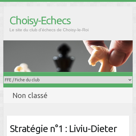
Skip
to
Choisy-Echecs
content
Le site du club d'échecs de Choisy-le-Roi
Non classé
Stratégie n°1 : Liviu-Dieter