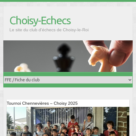
Skip
to
Choisy-Echecs
content
Le site du club d'échecs de Choisy-le-Roi
Tournoi Chennevières – Choisy 2025