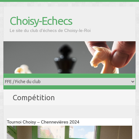
Skip
to
Choisy-Echecs
content
Le site du club d'échecs de Choisy-le-Roi
Compétition
Tournoi Choisy – Chennevières 2024