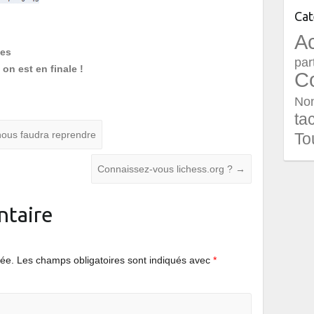
Cat
Ac
nes
par
on est en finale !
Co
Non
ta
 nous faudra reprendre
To
Connaissez-vous lichess.org ?
→
ntaire
iée.
Les champs obligatoires sont indiqués avec
*