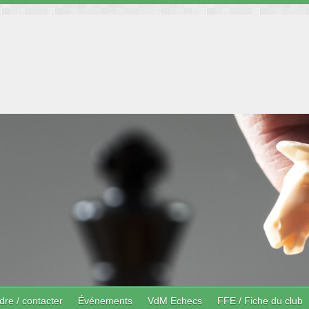
dre / contacter
Événements
VdM Echecs
FFE / Fiche du club