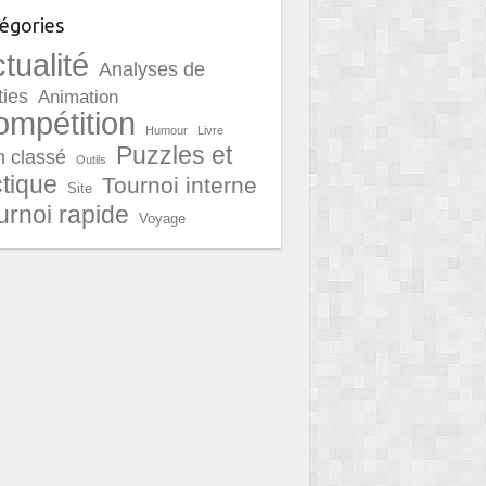
égories
tualité
Analyses de
ties
Animation
mpétition
Humour
Livre
Puzzles et
 classé
Outils
ctique
Tournoi interne
Site
urnoi rapide
Voyage