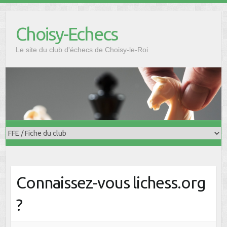
Skip
to
Choisy-Echecs
content
Le site du club d'échecs de Choisy-le-Roi
Connaissez-vous lichess.org
?