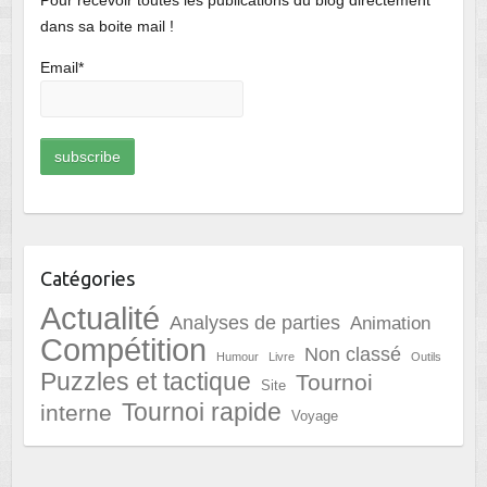
Pour recevoir toutes les publications du blog directement
dans sa boite mail !
Email*
Catégories
Actualité
Analyses de parties
Animation
Compétition
Non classé
Humour
Livre
Outils
Puzzles et tactique
Tournoi
Site
Tournoi rapide
interne
Voyage