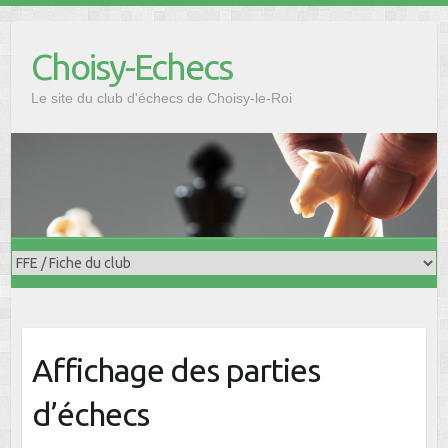
Skip
to
Choisy-Echecs
content
Le site du club d'échecs de Choisy-le-Roi
Affichage des parties
d’échecs