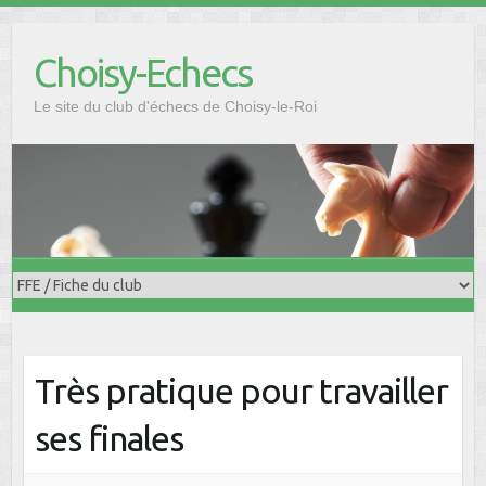
Skip
to
Choisy-Echecs
content
Le site du club d'échecs de Choisy-le-Roi
Très pratique pour travailler
ses finales