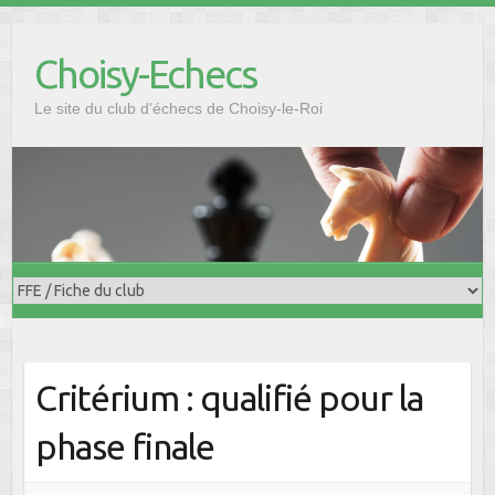
Skip
to
Choisy-Echecs
content
Le site du club d'échecs de Choisy-le-Roi
Critérium : qualifié pour la
phase finale